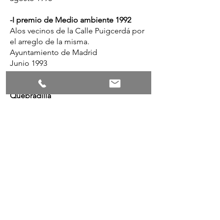
-I premio de Medio ambiente 1992
Alos vecinos de la Calle Puigcerdá por
el arreglo de la misma.
Ayuntamiento de Madrid
Junio 1993
-Accesit concurso parque de la
Quebradilla
Ayuntamiento de Azuqueca de
Henares, Guadalajara
Julio 1990